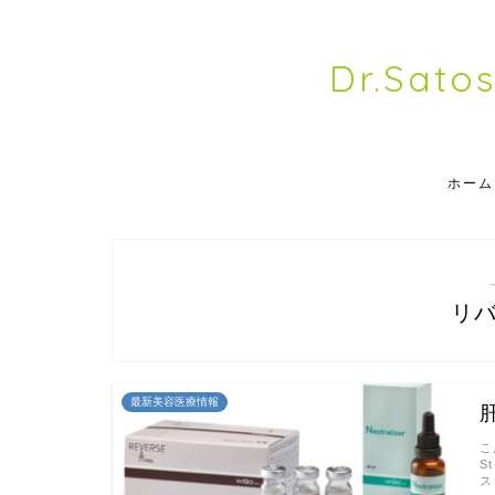
Dr.Sato
ホーム
リ
最新美容医療情報
こ
S
ス