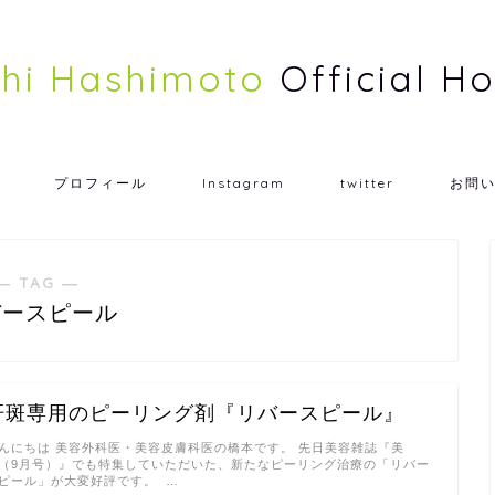
shi Hashimoto
Official 
プロフィール
Instagram
twitter
お問
― TAG ―
バースピール
肝斑専用のピーリング剤『リバースピール』
んにちは 美容外科医・美容皮膚科医の橋本です。 先日美容雑誌『美
t（9月号）』でも特集していただいた、新たなピーリング治療の「リバー
ピール」が大変好評です。 …