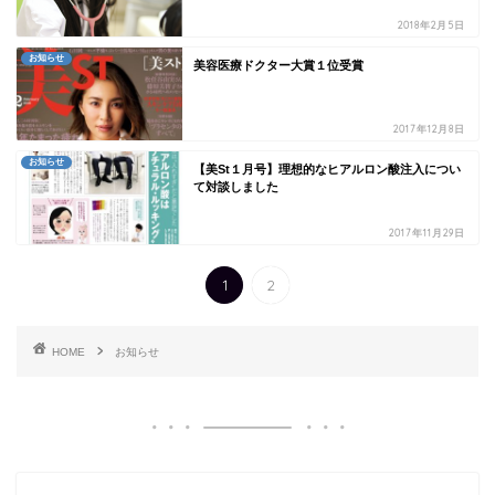
2018年2月5日
お知らせ
美容医療ドクター大賞１位受賞
2017年12月8日
お知らせ
【美St１月号】理想的なヒアルロン酸注入につい
て対談しました
2017年11月29日
1
2
HOME
お知らせ